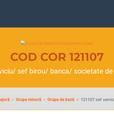
COD COR 121107
viciu/ sef birou/ banca/ societate de
ajoră
Grupa minoră
Grupa de bază
121107 sef servic