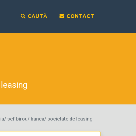
CAUTĂ
CONTACT
 leasing
iu/ sef birou/ banca/ societate de leasing