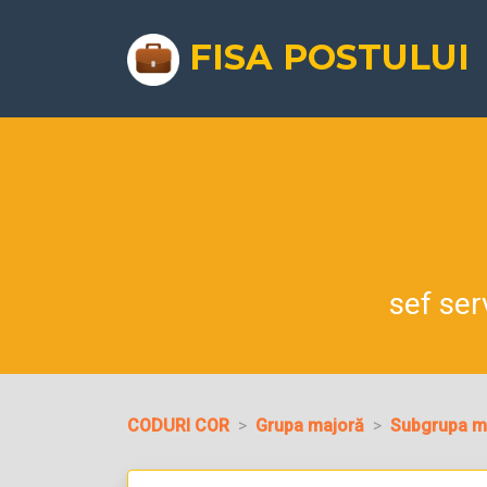
FISA POSTULUI
sef ser
CODURI COR
Grupa majoră
Subgrupa m