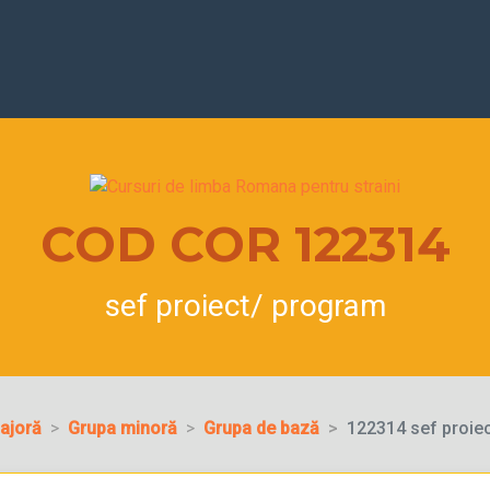
COD COR 122314
sef proiect/ program
ajoră
Grupa minoră
Grupa de bază
122314 sef proie