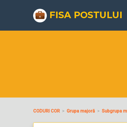
FISA POSTULUI
CODURI COR
Grupa majoră
Subgrupa m