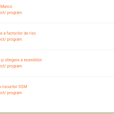
 Muncii
ect/ program
 a factorilor de risc
ect/ program
i stingere a incendiilor
ect/ program
 riscurilor SSM
ect/ program