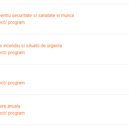
entru securitate si sanatate in munca
ect/ program
 incendiu si situatii de urgenta
ect/ program
ect/ program
ire anuala
ect/ program