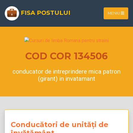
FISA POSTULUI
MENIU
COD COR 134506
conducator de intreprindere mica patron
(girant) in invatamant
Conducători de unități de
învățământ