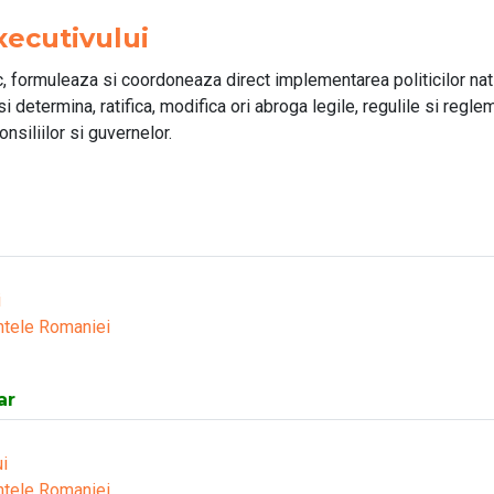
xecutivului
c, formuleaza si coordoneaza direct implementarea politicilor nati
i determina, ratifica, modifica ori abroga legile, regulile si regle
nsiliilor si guvernelor.
i
ntele Romaniei
ar
i
ntele Romaniei