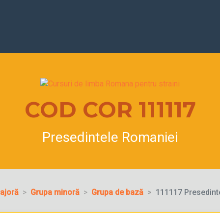
COD COR 111117
Presedintele Romaniei
ajoră
Grupa minoră
Grupa de bază
111117 Presedint