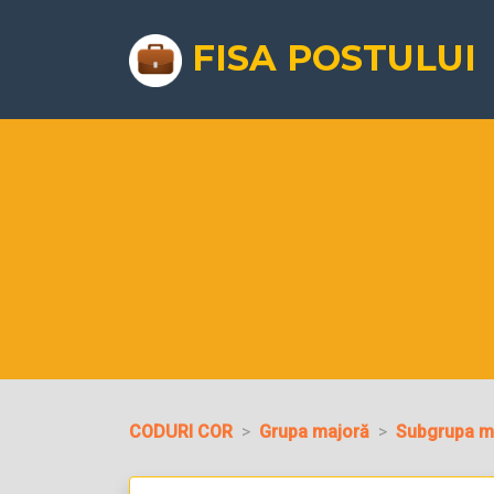
FISA POSTULUI
CODURI COR
Grupa majoră
Subgrupa m