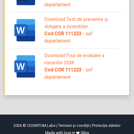
departament
Download Test de prevenire și
stingere a incendiilor
Cod COR 111223
- sef
departament
Download Fisa de evaluare a
riscurilor SSM
Cod COR 111223
- sef
departament
2026 © COGNITUM Labs |
Termeni și condiții
|
Protecția datelor
Made with love in ❤️ Sibiu