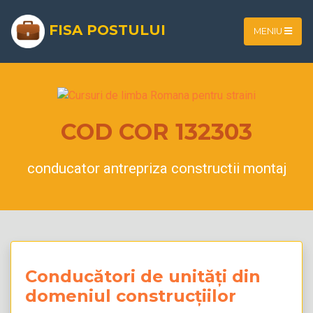
FISA POSTULUI
MENIU
COD COR 132303
conducator antrepriza constructii montaj
Conducători de unități din
domeniul construcțiilor