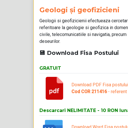
Geologi și geofizicieni
Geologii si geofizicienii efectueaza cercetar
referitoare la geologie si geofizica in domenii
civile, telecomunicatiile si navigatia, precu
deseurilor.
💾 Download Fisa Postului
GRATUIT
Download PDF Fisa postulu
Cod COR 211416
- referent
Descarcari NELIMITATE - 10 RON lun
Download Word Fisa postulu