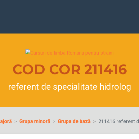
COD COR 211416
referent de specialitate hidrolog
ajoră
Grupa minoră
Grupa de bază
211416 referent d