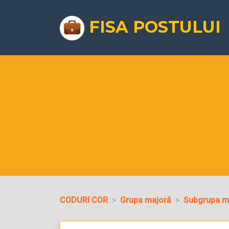
FISA POSTULUI
CODURI COR
Grupa majoră
Subgrupa m