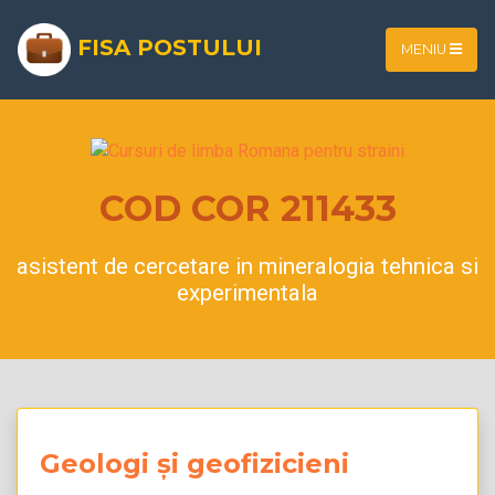
FISA POSTULUI
MENIU
COD COR 211433
asistent de cercetare in mineralogia tehnica si
experimentala
Geologi și geofizicieni