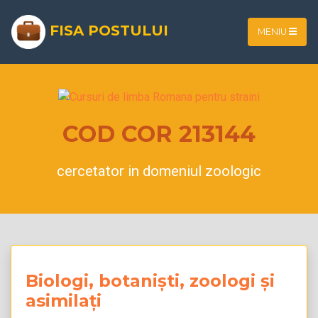
FISA POSTULUI
MENIU
COD COR 213144
cercetator in domeniul zoologic
Biologi, botaniști, zoologi și
asimilați